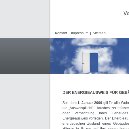
Kontakt
|
Impressum
|
Sitemap
DER ENERGIEAUSWEIS FÜR G
Seit dem
1. Januar 2009
gilt für alle Wo
die „Ausweispflicht". Hausbesitzer müsse
oder Verpachtung ihres Gebäud
Energieausweis vorlegen. Der Energieaus
energetischen Zustand eines Gebäudes
Häuser in Bezug auf ihre energetische